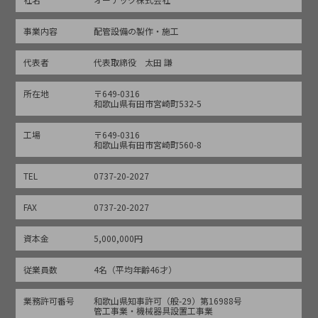
事業内容
配管設備の製作・施工
代表者
代表取締役 太田 謙
所在地
〒649-0316
和歌山県有田市宮崎町532-5
工場
〒649-0316
和歌山県有田市宮崎町560-8
TEL
0737-20-2027
FAX
0737-20-2027
資本金
5,000,000円
従業員数
4名（平均年齢46才）
業務許可番号
和歌山県知事許可（般-29）第16988号
管工事業・機械器具設置工事業